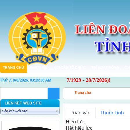
TRANG CHỦ
GIỚI THIỆU
CƠ CẤU TỔ CHỨC
TIN HOẠT ĐỘNG
CH
N VIỆT NAM (28/7/1929 - 28/7/2026)!
Thứ 7, 8/8/2026, 03:29:37 AM
Trang chủ
LIÊN KẾT WEB SITE
Toàn văn
Thuộc tính
Hiệu lực:
Hết hiệu lực