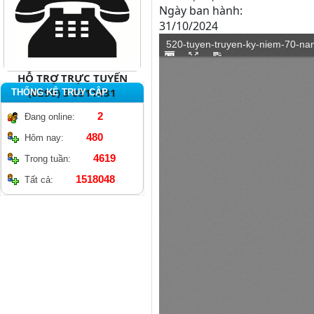
Ngày ban hành:
31/10/2024
HỖ TRỢ TRỰC TUYẾN
(0290) 3 8311431
THỐNG KÊ TRUY CẬP
2
Đang online:
480
Hôm nay:
4619
Trong tuần:
1518048
Tất cả: