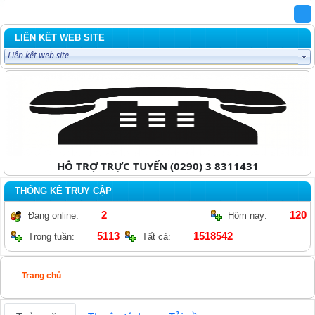
LIÊN KẾT WEB SITE
HỖ TRỢ TRỰC TUYẾN
(0290) 3 8311431
THỐNG KÊ TRUY CẬP
2
120
Đang online:
Hôm nay:
5113
1518542
Trong tuần:
Tất cả:
Trang chủ