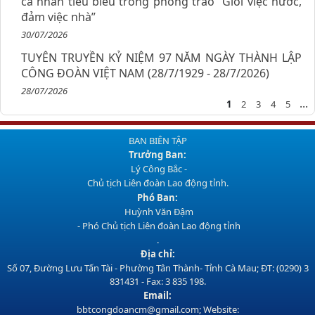
cá nhân tiêu biểu trong phong trào “Giỏi việc nước,
đảm việc nhà”
30/07/2026
TUYÊN TRUYỀN KỶ NIỆM 97 NĂM NGÀY THÀNH LẬP
CÔNG ĐOÀN VIỆT NAM (28/7/1929 - 28/7/2026)
28/07/2026
...
1
2
3
4
5
BAN BIÊN TẬP
Trưởng Ban:
Lý Công Bắc -
Chủ tịch Liên đoàn Lao động tỉnh.
Phó Ban:
Huỳnh Văn Đậm
- Phó Chủ tịch Liên đoàn Lao động tỉnh
.
Địa chỉ:
Số 07, Đường Lưu Tấn Tài - Phường Tân Thành- Tỉnh Cà Mau; ĐT: (0290) 3
831431 - Fax: 3 835 198.
Email:
bbtcongdoancm@gmail.com; Website: