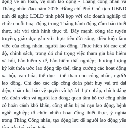
động về an toàn, vệ sinh lao động - Tháng công nhân và
Tháng nhân đạo năm 2026. Đồng chí
Phó Chủ tịch UBND
tỉnh đề nghị:
LĐLĐ tỉnh phối hợp với các doanh nghiệp tổ
chức chuỗi hoạt động trong Tháng hành động đảm bảo thiết
thực, sát với tình hình thực tế. Đẩy mạnh công tác tuyên
truyền, giáo dục gắn với thực tiễn đời sống, điều kiện làm
việc của công nhân, người lao động. Thực hiện tốt các chế
độ, chính sách, trong đó chú trọng việc tham gia bảo hiểm
xã hội, bảo hiểm y tế, bảo hiểm thất nghiệp; thương lượng
ký kết thỏa ước lao động tập thể, tăng cường các hoạt động
xã hội, văn hóa, thể dục - thể thao cho công nhân, người
lao động.
Chỉ đạo các cấp công đoàn phát huy vai trò đại
diện, chăm lo, bảo vệ quyền và lợi ích hợp pháp, chính đáng
của đoàn viên và người lao động; quan tâm hỗ trợ công nhân
có hoàn cảnh khó khăn, công nhân bị tai nạn lao động, bệnh
nghề nghiệp; tổ chức nhiều hoạt động thiết thực, ý nghĩa
trong Tháng Công nhân, tạo động lực để người lao động yên
tâm gắn bó, cống hiến
.