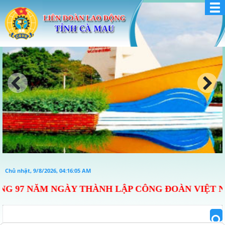
Chủ nhật, 9/8/2026, 04:16:07 AM
ÀY THÀNH LẬP CÔNG ĐOÀN VIỆT NAM (28/7/1929 - 