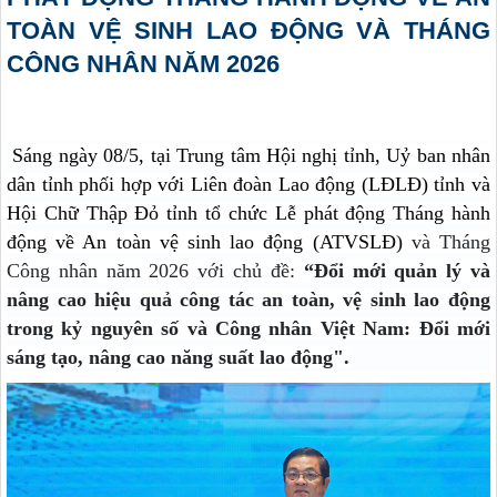
TOÀN VỆ SINH LAO ĐỘNG VÀ THÁNG
CÔNG NHÂN NĂM 2026
Sáng ngày 08/5, tại Trung tâm Hội nghị tỉnh, Uỷ ban nhân
dân tỉnh phối hợp với Liên đoàn Lao động (LĐLĐ) tỉnh và
Hội Chữ Thập Đỏ tỉnh tổ chức Lễ phát động Tháng hành
động về An toàn vệ sinh lao động (ATVSLĐ)
và Tháng
Công nhân năm 2026 với chủ đề:
“Đổi mới quản lý và
nâng cao hiệu quả công tác an toàn, vệ sinh lao động
trong kỷ nguyên số và Công nhân Việt Nam: Đổi mới
sáng tạo, nâng cao năng suất lao động".