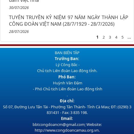
30/07/2026
TUYÊN TRUYỀN KỶ NIỆM 97 NĂM NGÀY THÀNH LẬP
CÔNG ĐOÀN VIỆT NAM (28/7/1929 - 28/7/2026)
28/07/2026
...
1
2
3
4
5
BAN BIÊN TẬP
Trưởng Ban:
Lý Công Bắc -
Chủ tịch Liên đoàn Lao động tỉnh.
Phó Ban:
Huỳnh Văn Đậm
- Phó Chủ tịch Liên đoàn Lao động tỉnh
.
Địa chỉ:
Số 07, Đường Lưu Tấn Tài - Phường Tân Thành- Tỉnh Cà Mau; ĐT: (0290) 3
831431 - Fax: 3 835 198.
Email:
bbtcongdoancm@gmail.com; Website:
http://www.congdoancamau.org.vn.