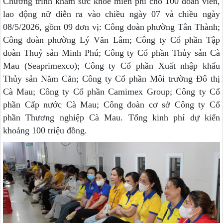
Chương trình khám sức khỏe miễn phí cho 100 đoàn viên,
lao động nữ diễn ra vào chiều ngày 07 và chiều ngày
08/5/2026, gồm 09 đơn vị: Công đoàn phường Tân Thành;
Công đoàn phường Lý Văn Lâm; Công ty Cổ phần Tập
đoàn Thuỷ sản Minh Phú; Công ty Cổ phần Thủy sản Cà
Mau (Seaprimexco);
Công ty Cổ phần Xuất nhập khẩu
Thủy sản Năm Căn; Công ty Cổ phần Môi trường Đô thị
Cà Mau; Công ty Cổ phần Camimex Group; Công ty Cổ
phần Cấp nước Cà Mau; Công đoàn cơ sở Công ty Cổ
phần Thương nghiệp Cà Mau. Tổng kinh phí dự kiến
khoảng 100 triệu đồng.